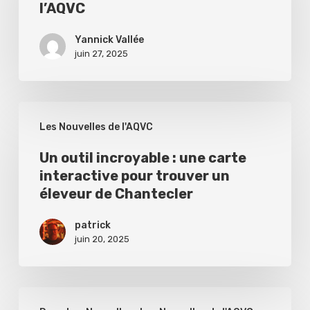
l’AQVC
Chez
Nous
Yannick Vallée
parle
juin 27, 2025
de
l’AQVC
Un
Les Nouvelles de l'AQVC
outil
incroyable
Un outil incroyable : une carte
interactive pour trouver un
:
éleveur de Chantecler
une
carte
patrick
juin 20, 2025
interactive
pour
trouver
La