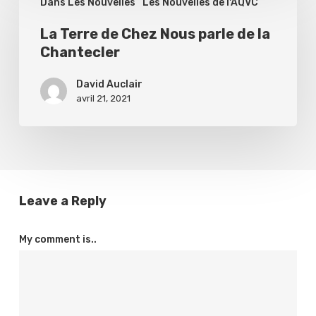
un
Dans Les Nouvelles
Les Nouvelles de l'AQVC
Terre
éleveur
de
La Terre de Chez Nous parle de la
de
Chantecler
Chez
Chantecler
Nous
David Auclair
parle
avril 21, 2021
de
la
Chantecler
Leave a Reply
My comment is..