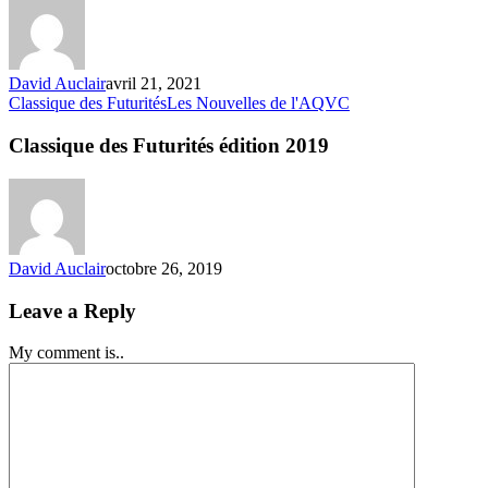
parle
de
la
Chantecler
David Auclair
avril 21, 2021
Classique
Classique des Futurités
Les Nouvelles de l'AQVC
des
Futurités
Classique des Futurités édition 2019
édition 2019
David Auclair
octobre 26, 2019
Leave a Reply
My comment is..