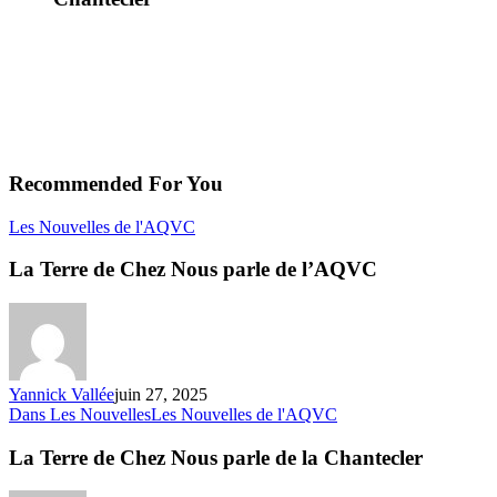
Recommended For You
La
Les Nouvelles de l'AQVC
Terre
de
La Terre de Chez Nous parle de l’AQVC
Chez
Nous
parle
de
l’AQVC
Yannick Vallée
juin 27, 2025
La
Dans Les Nouvelles
Les Nouvelles de l'AQVC
Terre
de
La Terre de Chez Nous parle de la Chantecler
Chez
Nous