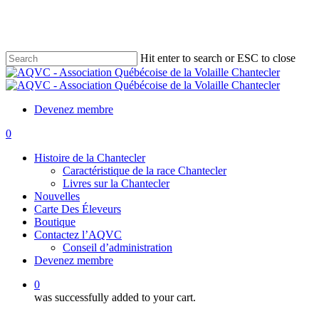
Skip
to
main
content
Hit enter to search or ESC to close
Close
Search
Devenez membre
0
Menu
Histoire de la Chantecler
Caractéristique de la race Chantecler
Livres sur la Chantecler
Nouvelles
Carte Des Éleveurs
Boutique
Contactez l’AQVC
Conseil d’administration
Devenez membre
0
was successfully added to your cart.